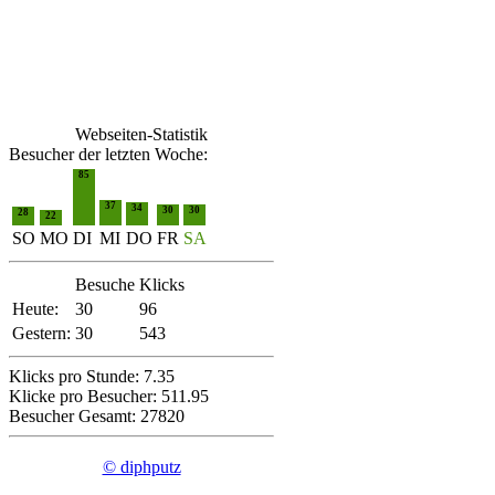
Webseiten-Statistik
Besucher der letzten Woche:
85
37
34
30
30
28
22
SO
MO
DI
MI
DO
FR
SA
Besuche
Klicks
Heute:
30
96
Gestern:
30
543
Klicks pro Stunde: 7.35
Klicke pro Besucher: 511.95
Besucher Gesamt: 27820
© diphputz