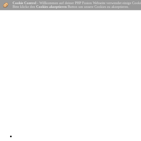
Cookie Control
- Willkommen auf deiner PHP Fusion Webseite verwendet einige Cooki
Bitte klicke den
Cookies akzeptieren
Button um unsere Cookies zu akzeptieren.