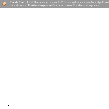
Cookie Control
- Willkommen auf deiner PHP Fusion Webseite verwendet einige Cooki
Bitte klicke den
Cookies akzeptieren
Button um unsere Cookies zu akzeptieren.