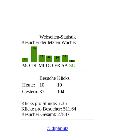
Webseiten-Statistik
Besucher der letzten Woche:
85
37
37
34
30
22
10
MO
DI
MI
DO
FR
SA
SO
Besuche
Klicks
Heute:
10
10
Gestern:
37
104
Klicks pro Stunde: 7.35
Klicke pro Besucher: 511.64
Besucher Gesamt: 27837
© diphputz